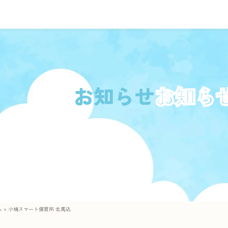
お知らせ
ム
»
小鳩スマート保育所 北馬込