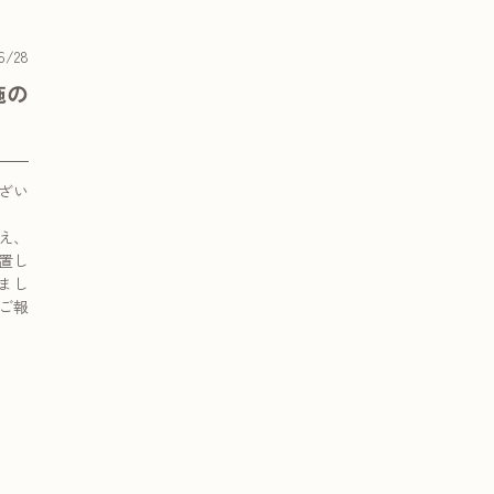
6/28
施の
ざい
え、
置し
まし
ご報