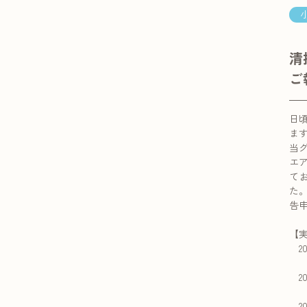
清
ご
日
ま
当
エ
て
た
告
【
20
・
20
・
20