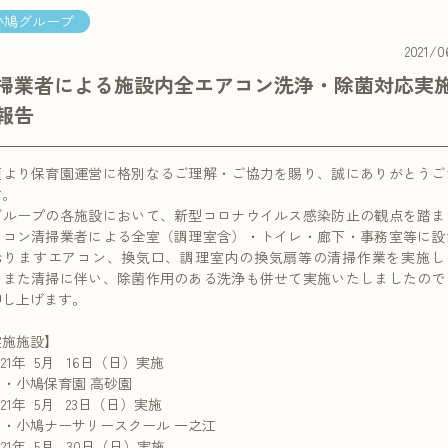
小鳩グループ
2021/0
掃業者による施設内全エアコン洗浄・除菌対応実
報告
頃より保育園運営に格別なるご理解・ご協力を賜り、誠にありがとうご
す。
グループの各施設において、新型コロナウイルス感染防止の観点を踏ま
アコン清掃業者による全室（調理室含）・トイレ・廊下・事務室等に設
おりますエアコン、換気口、調理室内の換気扇等の清掃作業を実施し
。また清掃に伴い、除菌作用のある洗浄も併せて実施いたしましたので
申し上げます。
実施施設】
21年 5月 16日（日）実施
小鳩保育園 高砂園
21年 5月 23日（日）実施
小鳩ナーサリースクール 一之江
21年 5月 30日（日）実施