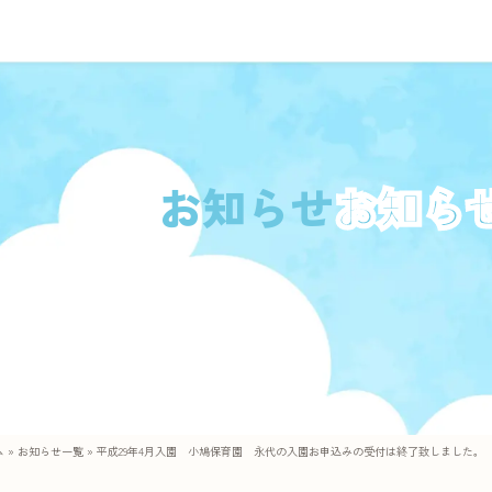
お知らせ
ム
»
お知らせ一覧
»
平成29年4月入園 小鳩保育園 永代の入園お申込みの受付は終了致しました。