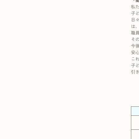
『働
私
子
日
は
職
そ
今
安
こ
子
引