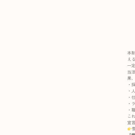
本
え
一
当
果
・
・
・
・
・
これ
宣