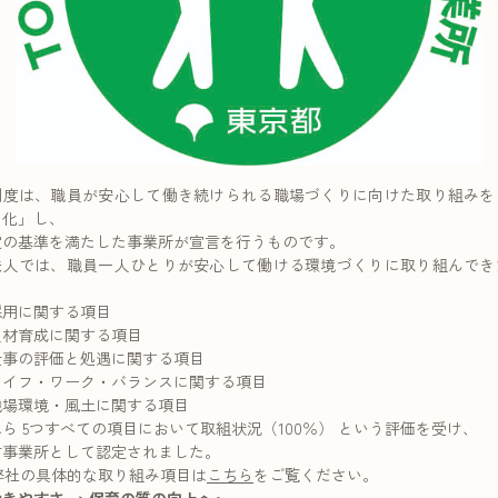
制度は、職員が安心して働き続けられる職場づくりに向けた取り組みを
る化」し、
定の基準を満たした事業所が宣言を行うものです。
法人では、職員一人ひとりが安心して働ける環境づくりに取り組んでき
、
採用に関する項目
人材育成に関する項目
仕事の評価と処遇に関する項目
ライフ・ワーク・バランスに関する項目
職場環境・風土に関する項目
ら 5つすべての項目において取組状況（100％） という評価を受け、
言事業所として認定されました。
弊社の具体的な取り組み項目は
こちら
をご覧ください。