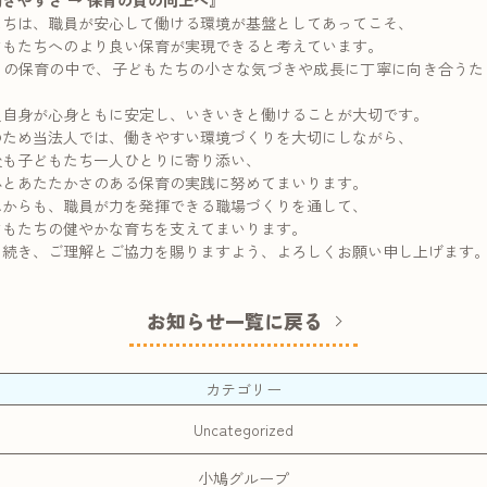
きやすさ → 保育の質の向上へ』
たちは、職員が安心して働ける環境が基盤としてあってこそ、
どもたちへのより良い保育が実現できると考えています。
々の保育の中で、子どもたちの小さな気づきや成長に丁寧に向き合うた
、
員自身が心身ともに安定し、いきいきと働けることが大切です。
のため当法人では、働きやすい環境づくりを大切にしながら、
後も子どもたち一人ひとりに寄り添い、
心とあたたかさのある保育の実践に努めてまいります。
れからも、職員が力を発揮できる職場づくりを通して、
どもたちの健やかな育ちを支えてまいります。
き続き、ご理解とご協力を賜りますよう、よろしくお願い申し上げます
お知らせ一覧に戻る
カテゴリー
Uncategorized
小鳩グループ