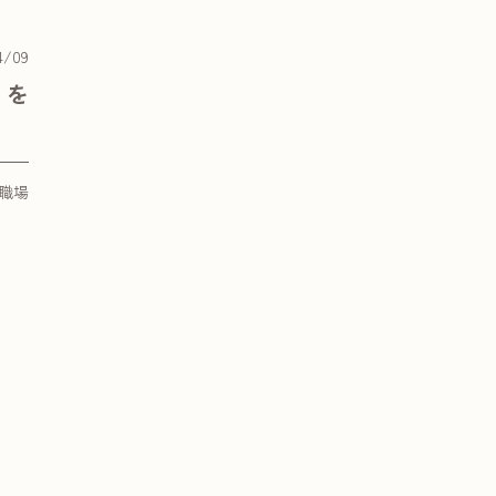
4/09
」を
職場