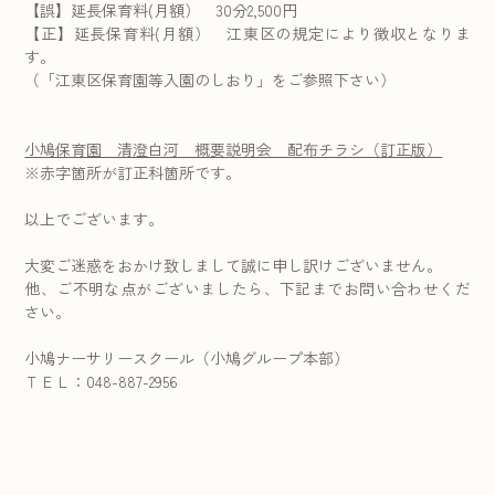
【誤】延長保育料(月額） 30分2,500円
【正】延長保育料(月額） 江東区の規定により徴収となりま
す。
（「江東区保育園等入園のしおり」をご参照下さい）
小鳩保育園 清澄白河 概要説明会 配布チラシ（訂正版）
※赤字箇所が訂正科箇所です。
以上でございます。
大変ご迷惑をおかけ致しまして誠に申し訳けございません。
他、ご不明な点がございましたら、下記までお問い合わせくだ
さい。
小鳩ナーサリースクール（小鳩グループ本部）
ＴＥＬ：048-887-2956