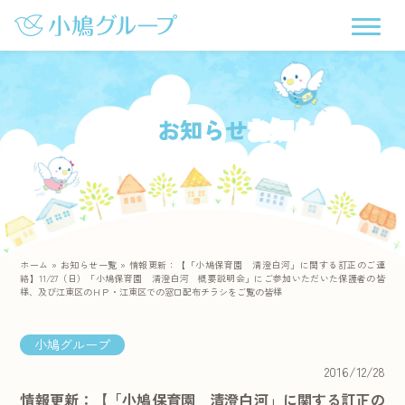
お知らせ
ホーム
»
お知らせ一覧
»
情報更新：【「小鳩保育園 清澄白河」に関する訂正のご連
絡】11/27（日）「小鳩保育園 清澄白河 概要説明会」にご参加いただいた保護者の皆
様、及び江東区のＨＰ・江東区での窓口配布チラシをご覧の皆様
小鳩グループ
2016/12/28
情報更新：【「小鳩保育園 清澄白河」に関する訂正の