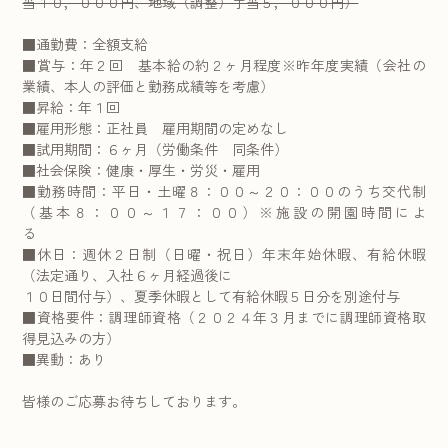
当１０，０００円、地域（調整）手当５，０００円）
■通勤費：全額支給
■賞与：年２回 基本給の約２ヶ月程度※昨年度実績（会社の
業績、本人の評価と勤務成績等を考慮）
■昇給：年１回
■雇用形態：正社員 雇用期間の定めなし
■試用期間：６ヶ月（労働条件 同条件）
■社会保険：健康・厚生・労災・雇用
■勤務時間：平日・土曜８：００～２０：００のうち交代制
（基本８：００～１７：００）※施設の開園時間によ
る
■休日：週休２日制（日曜・祝日）年末年始休暇、有給休暇
（法定通り、入社６ヶ月経過後に
１０日間付与）、夏季休暇として有給休暇５日分を別途付与
■資格要件：調理師資格（２０２４年３月までに調理師資格取
得見込みの方）
■異動：あり
皆様のご応募お待ちしております。