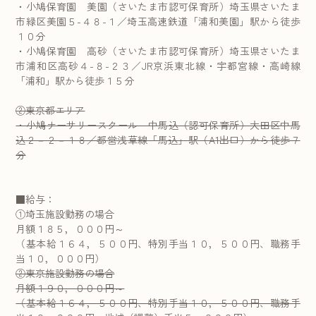
・小鳩保育園 美園（さいたま市認可保育所）埼玉県さいたま
市緑区美園５-４８-１／埼玉高速鉄道「浦和美園」駅から徒歩
１０分
・小鳩保育園 高砂（さいたま市認可保育所）埼玉県さいたま
市浦和区高砂４-８-２３／JR京浜東北線・宇都宮線・高崎線
「浦和」駅から徒歩１５分
②東京都エリア
・小鳩ナーサリースクール 中馬込（認可保育所）大田区中馬
込２－２－１８／都営浅草線「馬込」駅（A1出口）から徒歩７
分
■給与：
①埼玉施設勤務の場合
月額１８５，０００円～
（基本給１６４，５００円、特別手当１０，５００円、職務手
当１０，０００円）
②東京施設勤務の場合
月額１９０，０００円～
（基本給１６４，５００円、特別手当１０，５００円、職務手