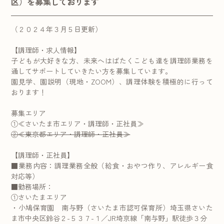
区）を募集しております
（２０２４年３月５日更新）
【調理師・求人情報】
子どもが大好きな方、未来へはばたくこども達を調理師業務を
通してサポートしていきたい方を募集しています。
園見学、園説明（現地・ZOOM）、調理体験を積極的に行って
おります！
募集エリア
①≪さいたま市エリア・調理師・正社員≫
②≪東京都エリア・調理師・正社員≫
【調理師・正社員】
■業務内容：調理業務全般（給食・おやつ作り、アレルギー食
対応等）
■勤務場所：
①さいたまエリア
・小鳩保育園 南与野（さいたま市認可保育所）埼玉県さいた
ま市中央区鈴谷２-５３７-１／JR埼京線「南与野」駅徒歩３分