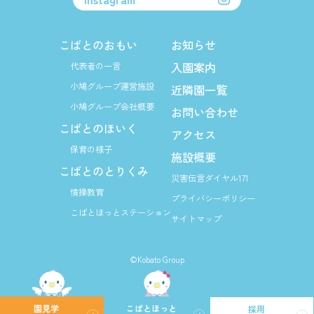
こばとのおもい
お知らせ
入園案内
代表者の一言
小鳩グループ運営施設
近隣園一覧
小鳩グループ会社概要
お問い合わせ
こばとのほいく
アクセス
保育の様子
施設概要
こばとのとりくみ
災害伝言ダイヤル171
情操教育
プライバシーポリシー
こばとほっとステーション
サイトマップ
©Kobato Group
園見学
こばとほっと
採用