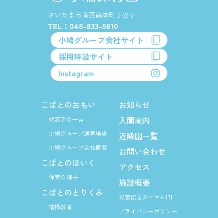
さいたま市南区南本町 2-22-2
TEL：048-833-5810
小鳩グループ会社サイト
採用特設サイト
Instagram
こばとのおもい
お知らせ
入園案内
代表者の一言
小鳩グループ運営施設
近隣園一覧
小鳩グループ会社概要
お問い合わせ
こばとのほいく
アクセス
保育の様子
施設概要
こばとのとりくみ
災害伝言ダイヤル171
情操教育
プライバシーポリシー