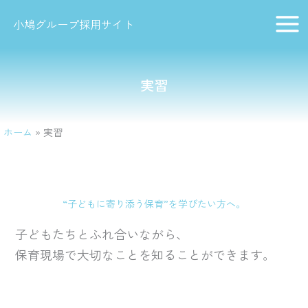
内
Main
小鳩グループ採用サイト
容
Menu
を
ス
キ
実習
ッ
プ
ホーム
実習
“子どもに寄り添う保育”を学びたい方へ。
子どもたちとふれ合いながら、
保育現場で大切なことを知ることができます。