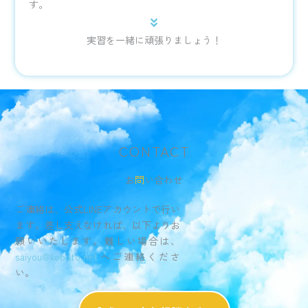
す。
実習を一緒に頑張りましょう！
CONTACT
お
問
い合わせ
ご連絡は、公式LINEアカウントで行い
ます。差し支えなければ、以下よりお
願いいたします。難しい場合は、
saiyou@kobato.net
へご連絡くださ
い。