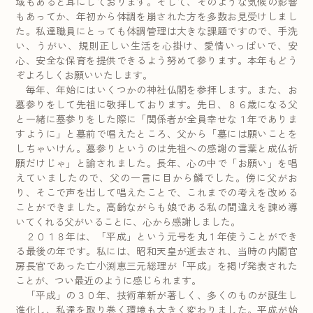
域もあると耳にしております。そして、そのような気候の影響
もあってか、年初から体調を崩された方を多数お見受けしまし
た。私達職員にとっても体調管理は大きな課題ですので、手洗
い、うがい、規則正しい生活を心掛け、愛情いっぱいで、安
心、安全な保育を提供できるよう努めて参ります。本年もどう
ぞよろしくお願いいたします。
毎年、年始にはいくつかの神社仏閣を参拝します。また、お
墓参りをして先祖に敬拝しております。先日、８６歳になる父
と一緒に墓参りをした際に「関係者が全員幸せな１年でありま
すように」と墓前で唱えたところ、父から「墓には願いことを
しちゃいけん。墓参りというのは先祖への感謝の言葉と成仏祈
願だけじゃ」と諭されました。長年、心の中で「お願い」を唱
えていましたので、父の一言に目から鱗でした。傍に父がお
り、そこで声を出して唱えたことで、これまでの考えを改める
ことができました。高齢ながらも娘である私の間違えを諌め導
いてくれる父がいることに、心から感謝しました。
２０１８年は、「平成」という元号を丸１年使うことができ
る最後の年です。私には、昭和天皇が逝去され、当時の内閣官
房長官であった亡小渕恵三元総理が「平成」を掲げ発表された
ことが、つい最近のように感じられます。
「平成」の３０年、技術革新が著しく、多くのものが誕生し
進化し、私達を取り巻く環境も大きく変わりました。平成が始