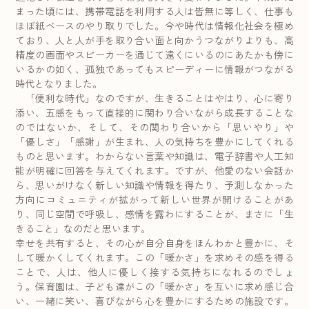
まった頃には、携帯電話を利用する人は皆無に等しく、仕事も
ほぼ紙ベースのやり取りでした。今や時代は情報化社会を極め
ており、人と人が手を取り合い面と向かうつながりよりも、高
精度の画面やスピーカーを通じて遠くにいるのにあたかも傍に
いるかの如く、孤独であってもスピーディーに情報がつながる
時代となりました。
「便利な時代」なのですが、生きることはやはり、心に寄り
添い、五感をもって直接的に関わり合いながら成長することな
のではないか、そして、その関わり合いから「思いやり」や
「優しさ」「感謝」が生まれ、人の気持ちを豊かにしてくれる
ものと思います。わからない言葉や知識は、電子辞書や人工知
能が明確に回答を与えてくれます。ですが、他愛のない会話か
ら、思いがけなく新しい知識や情報を得たり、予測しなかった
方向にコミュニティが拡がって新しい世界が開けることがあ
り、同じ空間で呼吸し、感情を露わにすることが、まさに「生
きること」なのだと思います。
幸せを共有すると、その心が自分自身をほんわかと豊かに、そ
して暖かくしてくれます。この「暖かさ」を求めその感を得る
ことで、人は、他人に優しく接する気持ちになれるのでしょ
う。保育園は、子ども達がこの「暖かさ」を互いに求め感じ合
い、一緒に笑い、喜びながら心を豊かにするための施設です。