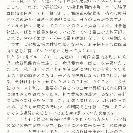
ールに従って楽しく過ごす様子が多く見受けられるようになり
ました。これは、今春新設の「小鳩保育園南本町」や「小鳩保
育園清澄白河」でも同様であり、保護者の皆様も本格的な就労
等への復帰と保育所への送迎に慣れ、日々のご家庭での生活サ
イクルが徐々に定まってこられたのではと拝察します。社会福
祉法人こばとの役員を務めていただいている重田小児科医師に
よれば、今の季節は１年の中で最も病気になりにくい時期だそ
うです。ご家族皆様の体調を整えながら、お子様とともに保育
所生活を共有していただきたく思っております。
私ども小鳩グループでは、先述の「小鳩保育園南本町」に病
児・病後児保育を実施する「病児保育室こばと」を併設いたし
ました。私自身２人の子どもを保育所に預けながら働いていた
頃の１番の悩みどころは、子どもが病気になった時でした。当
然、会社はお休みさせていただくのですが、そのことにより会
社のペースを乱し、重要な打合せへの出席や書類作成等を同僚
に頼まざるを得なかったり、担当業務を遅滞させるなど、会社
には様々な迷惑をかけました。両親に預けることは困難だった
ため、子どもが病気の時に少しの時間でも信頼して預けること
ができる場所があるといいなぁと常々思っていた次第です。
先日、子ども支援の社会福祉活動をされている方から、小学校
の保健の先生が具合が悪く保健室に休みに来た子に「親に連絡
を・・・」と声をかけると、「うちの親は仕事が忙しいので、