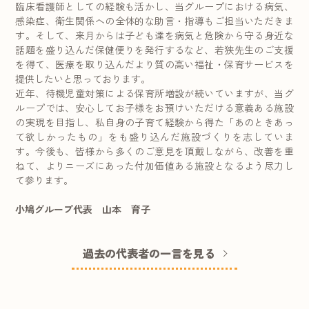
臨床看護師としての経験も活かし、当グループにおける病気、
感染症、衛生関係への全体的な助言・指導もご担当いただきま
す。そして、来月からは子ども達を病気と危険から守る身近な
話題を盛り込んだ保健便りを発行するなど、若狭先生のご支援
を得て、医療を取り込んだより質の高い福祉・保育サービスを
提供したいと思っております。
近年、待機児童対策による保育所増設が続いていますが、当グ
ループでは、安心してお子様をお預けいただける意義ある施設
の実現を目指し、私自身の子育て経験から得た「あのときあっ
て欲しかったもの」をも盛り込んだ施設づくりを志していま
す。今後も、皆様から多くのご意見を頂戴しながら、改善を重
ねて、よりニーズにあった付加価値ある施設となるよう尽力し
て参ります。
小鳩グループ代表 山本 育子
過去の代表者の一言を見る