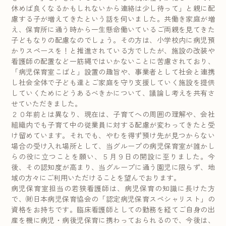
休めば良くなるかもしれないから連絡は少し待って」と親に配
慮する子が増えてきたという話を伺いました。共働き家庭が増
え、保育所に通う時から一生懸命働いているご両親を見てきた
子どもなりの配慮なのでしょう。その方は、小学校内に病児預
かりスペースを！と推進されている方でしたが、施設の改装や
看護師の配置など一筋縄ではいかないことに苦慮されており、
「病児保育室こばと」設置の趣旨や、事業者として社会と連携
し社会全体で子ども達とご家庭を守り支援していく施設を提供
していくためにどうあるべきかについて、議論し考えを共有さ
せていただきました。
２０年前とは異なり、現在は、子育てへの周囲の理解や、会社
組織内でも子育て中の従業員に対する配慮が変わってきたと受
け留めています。それでも、やむを得ず預け先が見つからない
場合の受け入れ場所として、当グループの病児保育室が誰かし
らの役に立つことを願い、５月９日の開設に至りました。今
後、その認知度が高まり、当グループに通う園児に限らず、地
域の方々にご利用いただけることを望んでおります。
病児保育室担当の若狭看護師は、病児保育の知識に長けた方
で、㈶日本病児保育協会の「認定病児保育スペシャリスト」の
資格をお持ちです。臨床看護師としての勤務を経てご自身の出
産を機に病児・病後児保育に携わっておられるので、今後は、