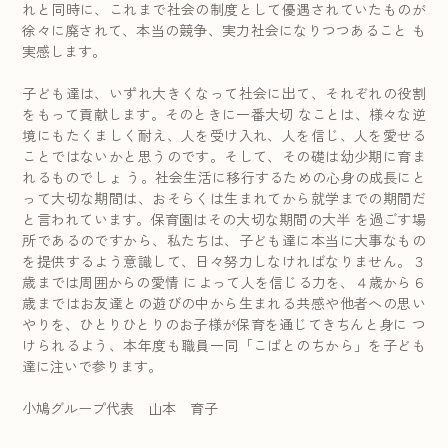
れと同時に、これまで社会の制度として優遇されていたものが
徐々に廃されて、本当の競争、実力社会になりつつあること も
実感します。
子ども達は、いずれ大きくなって社会に出て、それぞれの役割
をもって貢献します。そのときに一番大切 なことは、様々な逆
境にもたくましく耐え、人を受け入れ、人を信じ、人を愛せる
ことではないかと思うのです。そして、その礎は幼少期に育ま
れるものでしょ う。社会生活に移行するための心身の成長にと
って大切な期間は、おそらくは生まれてから就学までの期間だ
と言われています。保育園はその大切な期間の大半 を過ごす場
所であるのですから、私たちは、子ども達に本当に大事なもの
を提供するよう意識して、日々努力しなければなりません。３
歳までは周囲からの愛情 によって人を信じる力を、４歳から６
歳まではお友達との遊びの中から生まれる共感や他者への思い
やりを、ひとりひとりのお子様が保育を通じてきちんと身に つ
けられるよう、本年度も職員一同「こばとのちから」を子ども
達に注いで参ります。
小鳩グループ代表 山本 育子