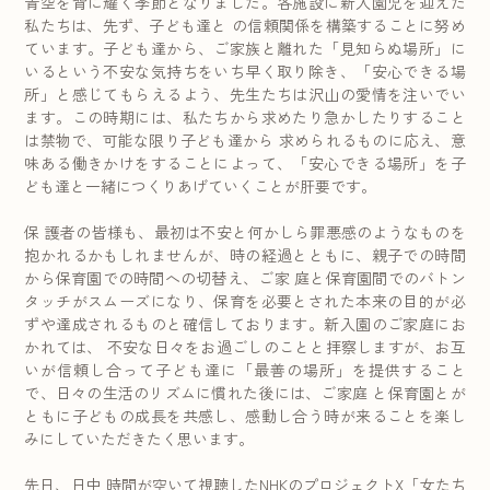
青空を背に耀く季節となりました。各施設に新入園児を迎えた
私たちは、先ず、子ども達と の信頼関係を構築することに努め
ています。子ども達から、ご家族と離れた「見知らぬ場所」に
いるという不安な気持ちをいち早く取り除き、「安心できる場
所」と感じてもらえるよう、先生たちは沢山の愛情を注いでい
ます。この時期には、私たちから求めたり急かしたりすること
は禁物で、可能な限り子ども達から 求められるものに応え、意
味ある働きかけをすることによって、「安心できる場所」を子
ども達と一緒につくりあげていくことが肝要です。
保 護者の皆様も、最初は不安と何かしら罪悪感のようなものを
抱かれるかもしれませんが、時の経過とともに、親子での時間
から保育園での時間への切替え、ご家 庭と保育園間でのバトン
タッチがスムーズになり、保育を必要とされた本来の目的が必
ずや達成されるものと確信しております。新入園のご家庭にお
かれては、 不安な日々をお過ごしのことと拝察しますが、お互
いが信頼し合って子ども達に「最善の場所」を提供すること
で、日々の生活のリズムに慣れた後には、ご家庭 と保育園とが
ともに子どもの成長を共感し、感動し合う時が来ることを楽し
みにしていただきたく思います。
先日、日中 時間が空いて視聴したNHKのプロジェクトX「女たち