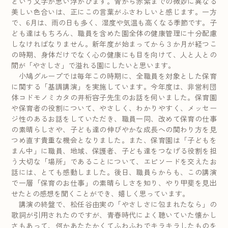
という文字が思い浮かびます。青から赤紫までの微妙に異なる
美しい色合いは、正にこの言葉がふさわしいと感じます。一方
で、6月は、雨の日も多く、湿度や気温も高くなる季節です。子
ども達はもちろん、職員を含めた園全体の健康管理に十分配慮
しなければなりません。新年度が始まってから３か月が経つこ
の時期、身体だけでなく心の健康にも目を向けて、人と人との
間が「やさしさ」で溢れる園にしたいと思います。
小鳩グループでは毎年この時期に、全職員を対象とした保育
に関する「基調講演」を実施しています。今年度は、非営利団
体コドモノミカタの井桁容子先生のお話を伺いました。保育園
や保育者の役割について、やさしく、わかりやすく、メッセー
ジ性のあるお話をしていただき、職員一同、改めて保育の仕事
の素晴らしさや、子ども達の伸びやかな成長への関わり方を見
つめ直す貴重な機会となりました。また、保育園は「子どもを
まん中」に職員、地域、保護者、子ども達をつなげる役割を担
う大切な「場所」であることについて、エピソードを交えたお
話には、とても感動しました。後日、職員らからも、この講演
で一層「保育のお仕事」の素晴らしさを知り、やり甲斐を見出
せたとの感想を聞くことができ、嬉しく思っています。
講演の終盤で、松任谷由実の「やさしさに包まれたなら」の
歌詞が引用されたのですが、青春時代によく聴いていた懐かし
さもあって、何かあたたかくてふわふわでキラキラしたものを