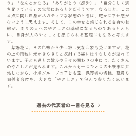
う」「なんとかなる」「ありがとう（感謝）」「自分らしく満
ち足りている」の状態にあるときだそうです。なるほど、この
４点に関し自身がネガティブな状態のときは、確かに幸せ感が
ないように思えます。そして、この幸せと感じられる自身の状
態が、周りの人へのやさしさの基礎になるものであるととも
に、自身が人のやさしさを感じられる基礎にもなると考えま
す。
紫陽花は、その色味から少し寂し気な印象も受けますが、花
の上の雨粒に光がきらきらと反射する姿にはやさしさが溢れて
います。子ども達との散歩や日々の関わりの中には、たくさん
のやさしさが見られます。これからも一つひとつの出来事に共
感しながら、小鳩グループの子ども達、保護者の皆様、職員ら
関係者各位を、大きな「やさしさ」で包んで参りたく思いま
す。
過去の代表者の一言を見る