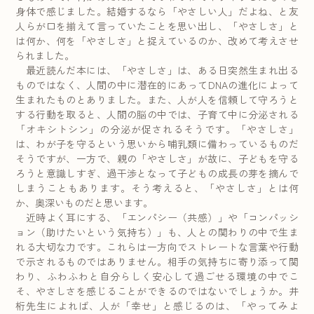
身体で感じました。結婚するなら「やさしい人」だよね、と友
人らが口を揃えて言っていたことを思い出し、「やさしさ」と
は何か、何を「やさしさ」と捉えているのか、改めて考えさせ
られました。
最近読んだ本には、「やさしさ」は、ある日突然生まれ出る
ものではなく、人間の中に潜在的にあってDNAの進化によって
生まれたものとありました。また、人が人を信頼して守ろうと
する行動を取ると、人間の脳の中では、子育て中に分泌される
「オキシトシン」の分泌が促されるそうです。「やさしさ」
は、わが子を守るという思いから哺乳類に備わっているものだ
そうですが、一方で、親の「やさしさ」が故に、子どもを守る
ろうと意識しすぎ、過干渉となって子どもの成長の芽を摘んで
しまうこともあります。そう考えると、「やさしさ」とは何
か、奥深いものだと思います。
近時よく耳にする、「エンパシー（共感）」や「コンパッシ
ョン（助けたいという気持ち）」も、人との関わりの中で生ま
れる大切な力です。これらは一方向でストレートな言葉や行動
で示されるものではありません。相手の気持ちに寄り添って関
わり、ふわふわと自分らしく安心して過ごせる環境の中でこ
そ、やさしさを感じることができるのではないでしょうか。井
桁先生によれば、人が「幸せ」と感じるのは、「やってみよ