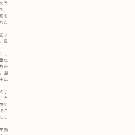
の季
で、
皮を
れた
囲ま
、母
にし
重ね
族の
。園
中止
の手
。当
届い
いでこ
しま
笑顔