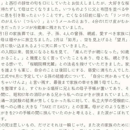
ろ」と西行の辞世の句を口にしていたとお伝えしましたが、大好きな桜
は待たずして母は亡くなりました。いつものように父と布団を並べる中
かに息を引き取ったということです。亡くなる5日前に届いた「リンゴの
くのがえらい（つらい）」というメールのとおり、4分の1だけ皮がむか
好きだったリンゴが冷蔵庫に残されていました。
2月1日の家族葬では、夫、子、孫、4人の曾孫、親戚、愛すべき家族に
、母は穏やかに旅立ちました。2月は「如月」、空を見上げると「望月」
満月に吸い込まれるように天に昇っていきました。
年の入院以来、弱気になると私を見て、「産んだ子が親になった。90歳
わかること。」と幾度となく言っていたこともあり、母と私、親と子を
わせる想いで、「桜観院釋光麗」との法名を授けていただきました。家
とを誰よりも案じ、自分のことは後回しにする、慈愛に満ちた人でした
竣工式や4月に予定している孫の結婚式について、「自分に何かあっても
しちゃいけんよ」と言い残す、最後まで家族の幸せを願う母でした。
品を整理すると、すぐわかる場所に兄と私の母子手帳が置いてあり、そ
の間に、昭和57年の消印がある兄から私へのはがきが挟まれていました
共通一次試験の結果が芳しくなかった私に対して、私立大学の受験前に
格への心得と大きな「TAKE IT EASY」との言葉。母がどのような思
はがきを2つの手帳の間に挟んでいたのかと考えると、また涙がこぼれて
ます。
親の死は悲しいもの、だけどそれは一瞬じゃけ。また次の家族のために