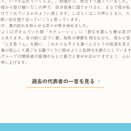
出て、いつか忘れていくんよ」。秋頃から、母はそう語っていました。
が母から受け継いだこの声で、自分自身に語りかけると、まるで母が私
掛けてくれているかのように感じます。しばらくはこの声とともに、た
の思い出を語り合っていこうと思っています。
桜や、春の訪れを知らせる花々が咲き始めました。
がよく口ずさんでいた歌「カチューシャ」に「君なき里にも春は忍び
」とあります。目の前に近づく春。桜色の季節を待ちながら、母から受
た「人を思う心」を胸に、これからも子ども達一人ひとりの成長を支え
も達が安心して過ごせる園づくりに努めようと気持ちを新たにしていま
鳩グループの関係者の皆様のもとに喜びと幸せが広がりますよう、心か
り申し上げます。
過去の代表者の一言を見る