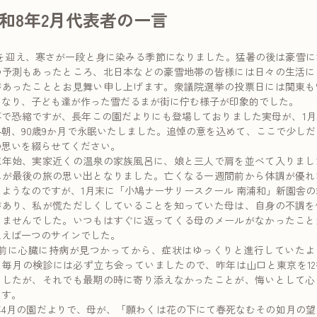
和8年2月代表者の一言
月を迎え、寒さが一段と身に染みる季節になりました。猛暑の後は豪雪に
の予測もあったところ、北日本などの豪雪地帯の皆様には日々の生活に
があったこととお見舞い申し上げます。衆議院選挙の投票日には関東も
となり、子ども達が作った雪だるまが街に佇む様子が印象的でした。
事で恐縮ですが、長年この園だよりにも登場しておりました実母が、1月3
早朝、90歳9か月で永眠いたしました。追悼の意を込めて、ここで少しだ
の思いを綴らせてください。
末年始、実家近くの温泉の家族風呂に、娘と三人で肩を並べて入りまし
れが最後の旅の思い出となりました。亡くなる一週間前から体調が優れ
たようなのですが、1月末に「小鳩ナーサリースクール 南浦和」新園舎の
があり、私が慌ただしくしていることを知っていた母は、自身の不調を
きませんでした。いつもはすぐに返ってくる母のメールがなかったこと
思えば一つのサインでした。
年前に心臓に持病が見つかってから、症状はゆっくりと進行していたよ
。毎月の検診には必ず立ち会っていましたので、昨年は山口と東京を12
ましたが、それでも最期の時に寄り添えなかったことが、悔いとして心
ます。
年4月の園だよりで、母が、「願わくは花の下にて春死なむその如月の望