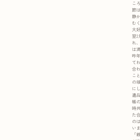
こ
節
静
む
大
翌
れ
は
昨
て
合
こ
の
に
遺
帳
時
た合
の
い
「