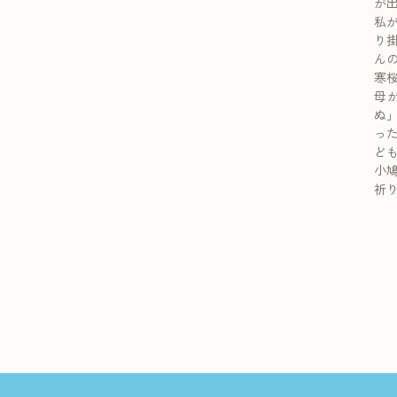
が
私
り
ん
寒
母
ぬ
っ
ど
小
祈