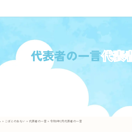
代表者の一言
ム
»
こばとのおもい
»
代表者の一言
»
令和8年2月代表者の一言