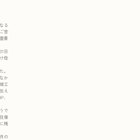
なる
ご苦
雪景
1日
け母
た。
なか
竣工
伝え
が、
うで
往復
に残
月の