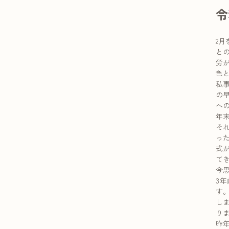
令
2
と
労
色
私
の
へ
年
そ
っ
式
て
今
3
す
し
り
昨