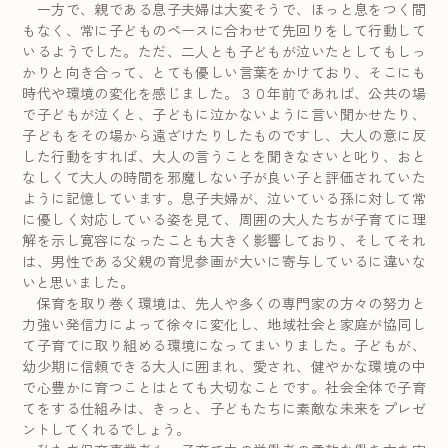
一方で、親である息子夫婦は大変そうで、ほっと息をつく間
もなく、常に子どものペースに合わせて先回りをして行動して
いるようでした。ただ、二人とも子どもが泣いたとしてもしっ
かりと向き合って、とても優しい言葉をかけており、そこにも
時代や環境の変化を感じました。３０年前であれば、公共の場
で子どもが泣くと、子どもに泣かないように言い聞かせたり、
子どもをその場から遠ざけたりしたものですし、大人の意に反
した行動をすれば、大人の言うことを聞きなさいと叱り、おと
なしくて大人の時間を邪魔しない子が良い子と評価されていた
ように記憶しています。息子夫婦が、泣いている孫に対して常
に優しく対応している姿を見て、周囲の大人たちが子育てに理
解を示し寛容になったことも大きく影響しており、そしてそれ
は、男性である父親の育児参画が大いに寄与しているに違いな
いと思いました。
保育を取り巻く環境は、先人や多くの専門家の方々の努力と
力強い発信力によって徐々に変化し、地域社会と家庭が協同し
て子育てに取り組める環境になってまいりました。子どもが、
幼少期に信頼できる大人に囲まれ、愛され、健やかな環境の中
で心豊かに育つことはとても大切なことです。社会全体で子育
てをする仕組みは、きっと、子どもたちに素敵な未来をプレゼ
ントしてくれるでしょう。