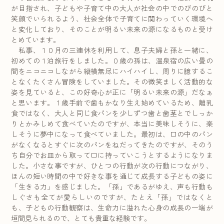
が目指され、子どもや子育て中の大人が社会の中でのびのびと
笑顔でいられるよう、社会全体で子育てに関わっていく環境へ
と変化しており、そのことが明るい未来の源になるものと受け
とめています。
私事、１０月の三連休を利用して、息子夫婦と孫と一緒に、
初めての１泊旅行をしました。０歳の孫は、温泉宿の広い畳の
間をニコニコしながら縦横無尽にハイハイし、周りに臆するこ
となくたくさん冒険をしていました。その微笑ましく活動的な
姿を見ていると、この好奇心が正に「明るい未来の源」だなぁ
と思います。１歳手前で歯もかなり生え始めているため、離乳
食ではなく、大人と同じ食パンを少しずつ歯と歯茎とでしっか
りとかみしめて食べていたのですが、本当に美味しそうに、楽
しそうに夢中になって食べていました。最初は、口の中のパン
がなくなるとすぐに次のパンをねだってきたのですが、そのう
ち自分でお皿から取って口に持っていこうとするようになりま
した。小さな事ですが、ひとつの行動が次の行動につながり、
ほんの短い時間の中で好きな事を通じて成長する子どもの姿に
「生きる力」を感じました。「孫」であるがゆえ、声も行動も
しぐさも全てが愛らしいのですが、たとえ「孫」ではなくと
も、子どもの行動観察は、生命力に溢れた心身の成長の一端が
垣間見られるので、とても貴重な経験です。