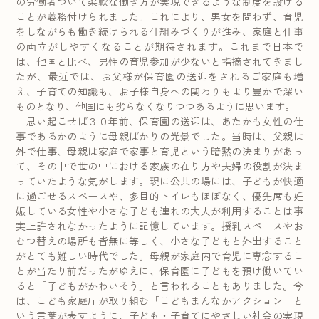
の労働者ついて柔軟な働き方が実現できるような制度を設ける
ことが義務付けられました。これにより、男女を問わず、育児
をしながらも働き続けられる仕組みづくりが進み、家庭と仕事
の両立がしやすくなることが期待されます。これまで日本で
は、他国と比べ、男性の育児参加が少ないと指摘されてきまし
たが、最近では、お父様が保育園の送迎をされるご家庭も増
え、子育ての知識も、お子様自身への関わりもより豊かで深い
ものとなり、他国にも劣らなくなりつつあるように思います。
思い起こせば３０年前、保育園の送迎は、あたかも女性の仕
事であるかのように母親ばかりの光景でした。当時は、父親は
外で仕事、母親は家庭で家事と育児という暗黙の決まりがあっ
て、その中で世の中における家族の在り方や夫婦の役割が決ま
っていたような気がします。現に公共の場には、子どもが快適
に過ごせるスペースや、多目的トイレもほぼなく、優先席も妊
娠している女性や小さな子ども連れの大人が利用することは事
実上許されなかったように記憶しています。授乳スペースやお
むつ替えの場所も皆無に等しく、小さな子どもと外出すること
がとても難しい時代でした。母親が家庭内で育児に専念するこ
とが当たり前だったがゆえに、保育園に子どもを預け働いてい
ると「子どもがかわいそう」と言われることもありました。今
は、こども家庭庁が取り組む「こどもまんなかアクション」と
いう言葉が表すように、子ども・子育てにやさしい社会の実現