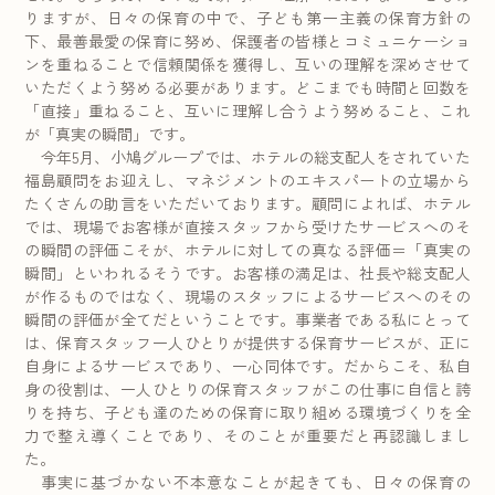
りますが、日々の保育の中で、子ども第一主義の保育方針の
下、最善最愛の保育に努め、保護者の皆様とコミュニケーショ
ンを重ねることで信頼関係を獲得し、互いの理解を深めさせて
いただくよう努める必要があります。どこまでも時間と回数を
「直接」重ねること、互いに理解し合うよう努めること、これ
が「真実の瞬間」です。
今年5月、小鳩グループでは、ホテルの総支配人をされていた
福島顧問をお迎えし、マネジメントのエキスパートの立場から
たくさんの助言をいただいております。顧問によれば、ホテル
では、現場でお客様が直接スタッフから受けたサービスへのそ
の瞬間の評価こそが、ホテルに対しての真なる評価＝「真実の
瞬間」といわれるそうです。お客様の満足は、社長や総支配人
が作るものではなく、現場のスタッフによるサービスへのその
瞬間の評価が全てだということです。事業者である私にとって
は、保育スタッフ一人ひとりが提供する保育サービスが、正に
自身によるサービスであり、一心同体です。だからこそ、私自
身の役割は、一人ひとりの保育スタッフがこの仕事に自信と誇
りを持ち、子ども達のための保育に取り組める環境づくりを全
力で整え導くことであり、そのことが重要だと再認識しまし
た。
事実に基づかない不本意なことが起きても、日々の保育の