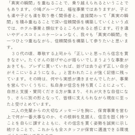
「真実の瞬間」を重ねることで、乗り越えられるということで
もあります。小鳩グループは、福祉事業ではありますが、子ど
も達や子ども達を取り巻く関係者と、直接関わって「真実の瞬
間」を積み重ねることで深い信頼関係を構築していくという点
では、ホテル事業と類似するところがあると感じます。行き違
いやディスコミュニケーションなく、我々も「真実の瞬間」を
一つひとつ重ねながら、信頼関係を構築して参りたいと思いま
す。
３０代の頃、尊敬する上司から「正しいと思ったら信念を貫
きなさい。たくさんの妨げや心が揺らいでしまうような事象が
おきても、ブレずに貫いていれば、妨げは去り必ず正しい自分
がそこにいるようになる。」と言われたことが強く記憶に残っ
ています。その時は、何やら実感が湧きませんでしたが、事業
を営んでいくうちに、私自身が信念を持ち貫くことによって、
自然と支援・賛同くださる方が集まり、それが大きな自信にな
り、さらに別の形となって、皆様に支えられながら現在に至っ
たと受けとめています。
二人の先輩からの大切なメッセージを胸に、保育事業を営む
上で何が一番大事なのか、その根幹を見据え、信念を固く持つ
ことを自らに課すとともに、その信念を貫く姿勢を誠実に示し
続けることで、これからも全スタッフが保育に邁進できる環境