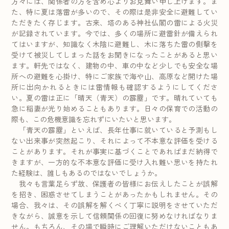
方々には、関係者の方を含め心よりお見舞い申し上げます。ま
た、特に夏は落雷が多いので、その際は是非安全に避難してい
ただきたく存じます。古来、塔のある神社仏閣の雷による火災
が記録されています。今では、多くの場所に避雷針が備えられ
てはいますが、知識なく木陰に避難し、木に落ちた雷の側撃を
受けて被災してしまった話をお聞きになったことがあると思い
ます。軒先ではなく、建物の中、車の中など少しでも安全な場
所への避難を心掛け、特にご家族で海や山、高原など開けた場
所に出向かれるときには雷情報も確認するようにしてくださ
い。夏の雷は正に「晴天（青天）の霹靂」です。晴れていても
急に稲妻が光り始めることもあります。日々の保育での活動の
際も、この危機意識を忘れずにいたいと思います。
「青天の霹靂」といえば、長年仕事に就いていると予測もし
ない出来事が突然起こり、それによって不本意な評価を受ける
ことがあります。それが事実に基づくことであればまだ納得で
きますが、一方的な不本意な評価に受け入れ難い思いを持たれ
た経験は、誰しもあるのではないでしょうか。
我々も言葉足らず故、保護者の皆様にお伝えしたことが誤解
を招き、困惑させてしまうことがあったかもしれません。その
場合、我々は、その誤解を解くべく丁寧に説明をさせていただ
きながら、誠意を示して信頼関係の回復に努めなければなりま
せん。もちろん、その場で瞬時にご理解いただけないこともあ