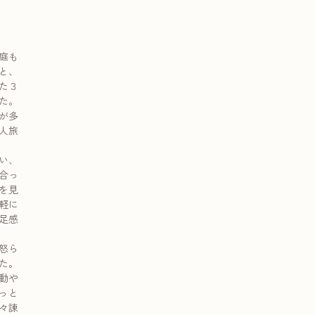
庭も
と、
た３
た。
が多
人旅
。
い、
合っ
を見
軽に
足感
怒ら
た。
動や
っと
々諫