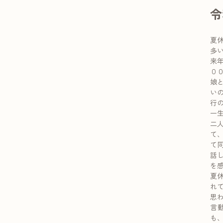
令
夏
多
来
０
娘
い
行
一
二
て
て
話
を
夏
れ
思
言
も