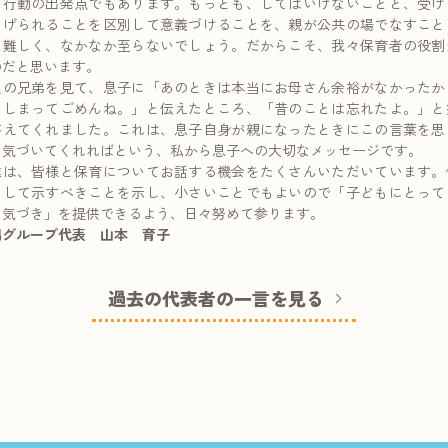
な行動の出発点でもあります。もっとも、してはいけないことと、受け
あげられることを区別して意義づけることを、親が公共の場でなすこと
も難しく、なかなか至らないでしょう。だからこそ、我々保育者の役割
のだと思います。
人の兄弟を見て、息子に「あのときは本当にお母さん余裕がなかったか
てしまってごめんね。」と伝えたところ、「昔のことは忘れたよ。」と
答えてくれました。これは、息子自身が親になったときにこの言葉を思
て気づいてくれればという、私から息子への大切なメッセージです。
達は、皆様と保育についてお話する機会をたくさんいただいています。
として示すべきことを示し、小さいことでもよいので「子どもにとって
な気づき」を提供できるよう、日々努めて参ります。
鳩グループ代表 山本 育子
過去の代表者の一言を見る