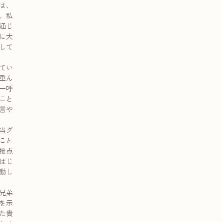
は、
、私
通じ
に大
して
てい
重ん
一呼
こと
言や
。
当グ
こと
接点
はじ
動し
兄弟
を示
た貴