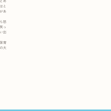
とめ
はと
があ
ら怒
笑っ
い出
保育
の大