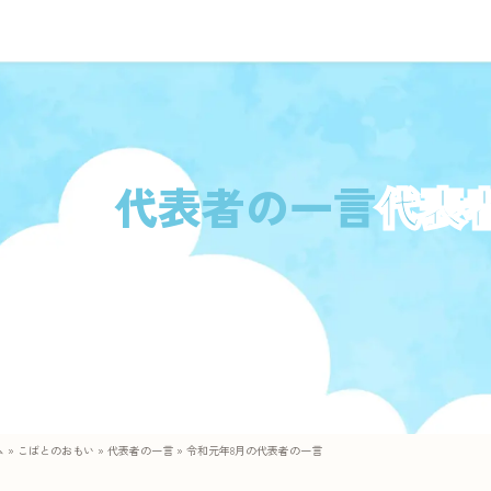
代表者の一言
ム
»
こばとのおもい
»
代表者の一言
»
令和元年8月の代表者の一言