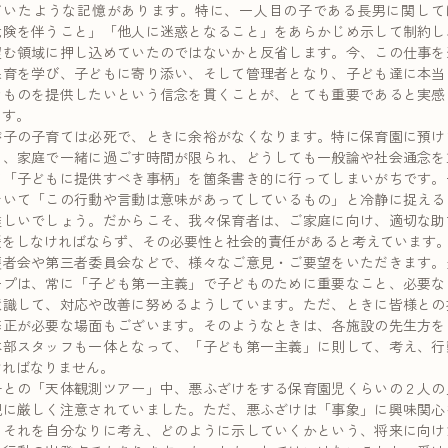
ていたような記憶があります。特に、一人目の子である長男に関して
危険を伴うこと」「他人に迷惑となること」をあらかじめ示して制約し
望む領域に押し込めていたのではないかと反省します。今、この仕事を
保育を学び、子どもに寄り添い、そして管理者となり、子ども達に本当
なものを提供したいという信念を貫くことが、とても重要であると実感
ます。
が子の子育ては必死で、ときに余裕がなくなります。特に保育園に預け
と、家庭で一緒に過ごす時間が限られ、どうしても一般論や社会通念を
て「子どもに提供すべき事柄」を箇条書き的に行ってしまいがちです。
おいて「この行動や言動は意味があってしているもの」と冷静に捉える
難しいでしょう。だからこそ、我々保育者は、ご家庭に向け、適切な助
援をしなければならず、その必要性と社会的責任があると考えています
護者会や第三者委員会などで、様々なご意見・ご要望をいただきます。
ープは、常に「子ども第一主義」で子どものために重要なこと、必要な
意識して、対応や改善に努めるようしています。ただ、ときに皆様との
修正が必要な場面もございます。そのようなときは、各施設の先生方を
本部スタッフも一体となって、「子ども第一主義」に則して、考え、行
ければなりません。
子との「天体観測ツアー」中、悪ふざけをする保育園児くらいの２人の
親に厳しく注意されていました。ただ、悪ふざけは「事象」に興味関心
、それを自分なりに考え、どのように示していくかという、将来に向け