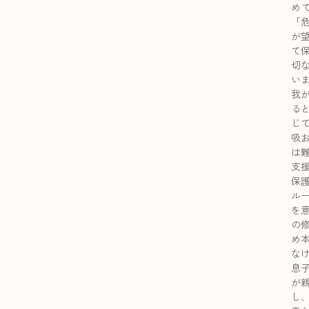
め
「
が
て
切
い
我
る
じ
吸
は
支
保
ル
を
の
め
な
息
が
し