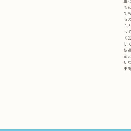
重
て
て
る
２
っ
て
し
私
者
切
小