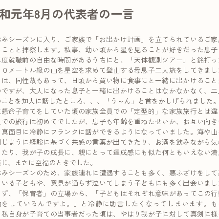
和元年8月の代表者の一言
休みシーズンに入り、ご家族で「お出かけ計画」を立てられているご家
いことと拝察します。私事、幼い頃から星を見ることが好きだった息子
年度就職前の自由な時間があるうちにと、「天体観測ツアー」と銘打っ
００メートル級の山を星空を求めて登山する母息子二人旅をしてきまし
とは、同性故もあって、日頃から買い物に食事にと一緒に出かけること
のですが、大人になった息子と一緒に出かけることはなかなかなく、二
のことを知人に話したところ、、、「う～ん」と首をかしげられました
生懸命子育てをしていた頃の家族全員での「定型的」な家族旅行とは違
人での旅行は初めてでしたが、息子も年齢を重ねたせいか、お互い向き
、真面目に冷静にフランクに話ができるようになっていました。海や山
同じように経験に基づく共感の言葉が出てきたり、お酒を飲みながら気
したり、我が子の成長に、親にとって達成感にも似た何ともいえない満
感じ、まさに至福のときでした。
休みシーズンのため、家族連れに遭遇することも多く、悪ふざけをして
ている子どもや、意見が通らず泣いてしまう子どもにも多く出会いまし
わず、「保育者」の立場から、「子どもはそれぞれ意味があってこの行
動をしているんですよ。」と冷静に助言したくなってしまいます。も
、私自身が子育ての当事者だった頃は、やはり我が子に対して真剣に様