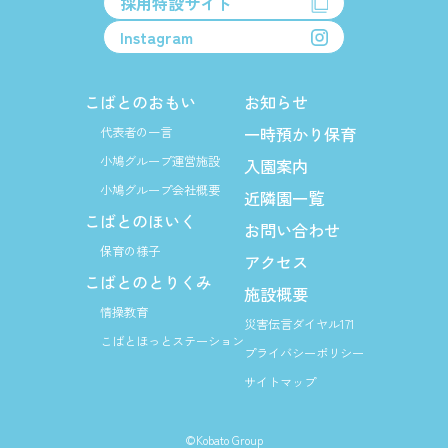
採用特設サイト
Instagram
こばとのおもい
お知らせ
一時預かり保育
代表者の一言
小鳩グループ運営施設
入園案内
小鳩グループ会社概要
近隣園一覧
こばとのほいく
お問い合わせ
保育の様子
アクセス
こばとのとりくみ
施設概要
情操教育
災害伝言ダイヤル171
こばとほっとステーション
プライバシーポリシー
サイトマップ
©Kobato Group