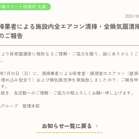
小鳩スマート保育所 大森
2023/0
掃業者による施設内全エアコン清掃・全換気扇清
のご報告
頃より保育園運営に格別なるご理解・ご協力を賜り、誠にありがとうご
す。
年7月30日（日）に、清掃業者による保育室・調理室のエアコン（壁掛
井埋め込み型全て）および換気扇洗浄を実施致しましたので、ご報告申
ます。
き続き、各活動へのご理解・ご協力の程よろしくお願い申し上げます。
鳩グループ 管理本部
お知らせ一覧に戻る