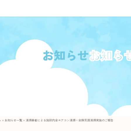
お知らせ
ム
»
お知らせ一覧
»
清掃業者による施設内全エアコン清掃・全換気扇清掃実施のご報告