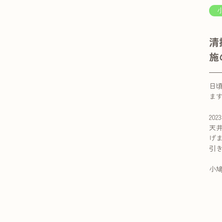
清
施
日
ま
2023
天
げ
引
小