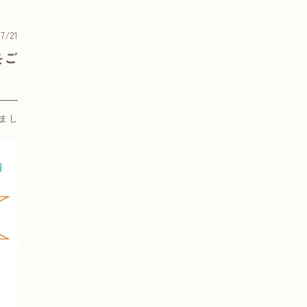
07/21
をご
まし