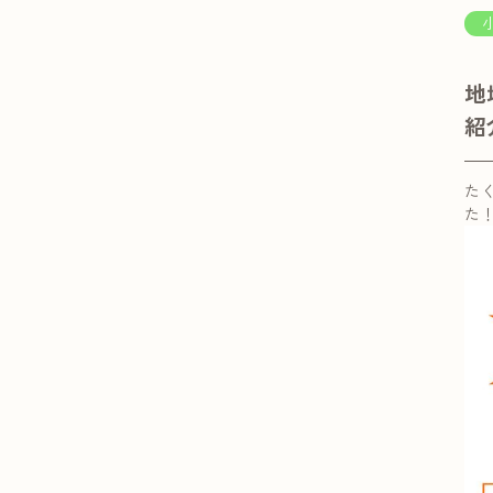
地
紹
た
た