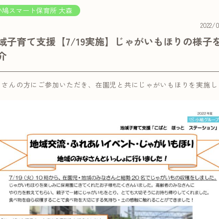
小鳩スマート保育所 大森
2022/
域子育て支援【7/19実施】じゃがいもほりの様子
介
くさんの方にご参加いただき、在園児と共にじゃがいもほりを実施し
！