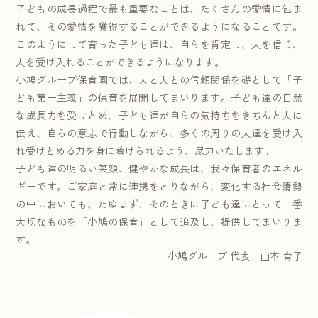
子どもの成長過程で最も重要なことは、たくさんの愛情に包ま
れて、その愛情を獲得することができるようになることです。
このようにして育った子ども達は、自らを肯定し、人を信じ、
人を受け入れることができるようになります。
小鳩グループ保育園では、人と人との信頼関係を礎として「子
ども第一主義」の保育を展開してまいります。子ども達の自然
な成長力を受けとめ、子ども達が自らの気持ちをきちんと人に
伝え、自らの意志で行動しながら、多くの周りの人達を受け入
れ受けとめる力を身に着けられるよう、尽力いたします。
子ども達の明るい笑顔、健やかな成長は、我々保育者のエネル
ギーです。ご家庭と常に連携をとりながら、変化する社会情勢
の中においても、たゆまず、そのときに子ども達にとって一番
大切なものを「小鳩の保育」として追及し、提供してまいりま
す。
小鳩グループ 代表 山本 育子