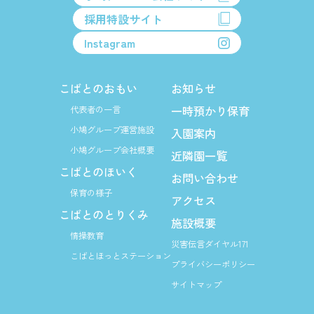
採用特設サイト
Instagram
こばとのおもい
お知らせ
一時預かり保育
代表者の一言
小鳩グループ運営施設
入園案内
小鳩グループ会社概要
近隣園一覧
こばとのほいく
お問い合わせ
保育の様子
アクセス
こばとのとりくみ
施設概要
情操教育
災害伝言ダイヤル171
こばとほっとステーション
プライバシーポリシー
サイトマップ