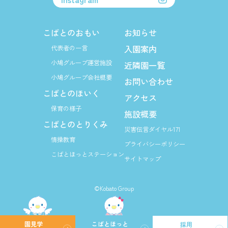
こばとのおもい
お知らせ
入園案内
代表者の一言
小鳩グループ運営施設
近隣園一覧
小鳩グループ会社概要
お問い合わせ
こばとのほいく
アクセス
保育の様子
施設概要
こばとのとりくみ
災害伝言ダイヤル171
情操教育
プライバシーポリシー
こばとほっとステーション
サイトマップ
©Kobato Group
園見学
こばとほっと
採用