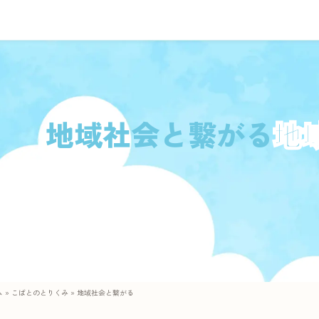
地域社会と繋がる
ム
»
こばとのとりくみ
»
地域社会と繋がる