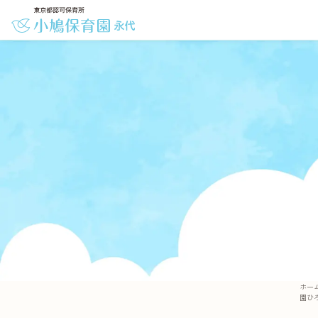
ホー
園ひ