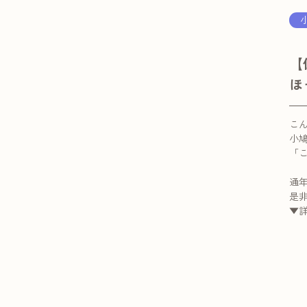
【
ほ
こ
小
「
通
是
▼