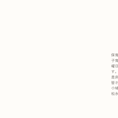
保
子
曜
す
是
皆
小
松永