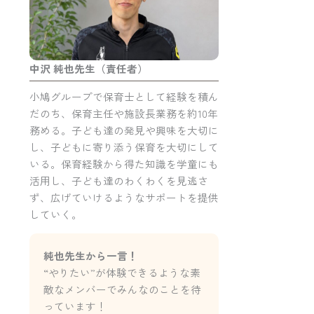
中沢 純也先生（責任者）
小鳩グループで保育士として経験を積ん
だのち、保育主任や施設長業務を約10年
務める。
子ども達の発見や興味を大切に
し、子どもに寄り添う保育を大切にして
いる。
保育経験から得た知識を学童にも
活用し、子ども達のわくわくを見逃さ
ず、広げていけるようなサポートを提供
していく。
純也先生から一言！
“やりたい”が体験できるような素
敵なメンバーでみんなのことを待
っています！