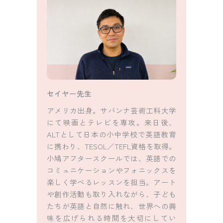
セイヤー先生
アメリカ出身。サバンナ芸術工科大学
にて映画とテレビを専攻。来日後、
ALTとして日本の小中学校で英語教育
に携わり、TESOL／TEFL資格を取得。
小鳩アフタースクールでは、英語での
コミュニケーションやフォニックスを
楽しく学べるレッスンを担当。アート
や創作活動も取り入れながら、子ども
たちが英語と自然に触れ、世界への興
味を広げられる時間を大切にしてい