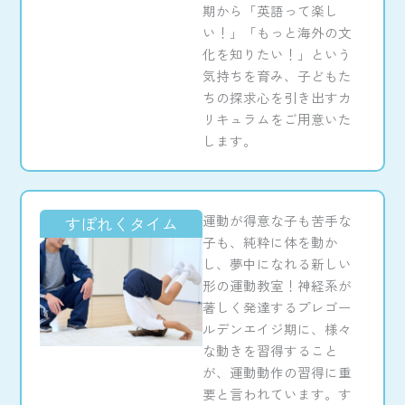
期から「英語って楽し
い！」「もっと海外の文
化を知りたい！」という
気持ちを育み、子どもた
ちの探求心を引き出すカ
リキュラムをご用意いた
します。
運動が得意な子も苦手な
すぽれくタイム
子も、純粋に体を動か
し、夢中になれる新しい
形の運動教室！神経系が
著しく発達するプレゴー
ルデンエイジ期に、様々
な動きを習得すること
が、運動動作の習得に重
要と言われています。す