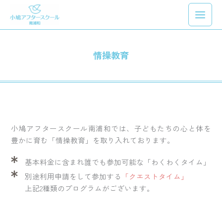
内
Main
容
Menu
を
ス
キ
情操教育
ッ
プ
小鳩アフタースクール南浦和では、子どもたちの心と体を
豊かに育む「情操教育」を取り入れております。
基本料金に含まれ誰でも参加可能な「わくわくタイム」
別途利用申請をして参加する
「クエストタイム」
上記2種類のプログラムがございます。