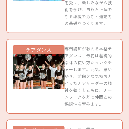
を受け、楽しみながら技
術を学び、自然と上達で
きる環境で泳ぎ・運動力
の基礎をつくります。
専門講師が教える本格チ
チアダンス
アダンス！最初は基礎的
な体の使い方からレクチ
ャーします。
元気、思い
やり、前向きな気持ちと
いったチアリーダーの精
神を養うとともに、チー
ムワークを基に仲間との
協調性を育みます。