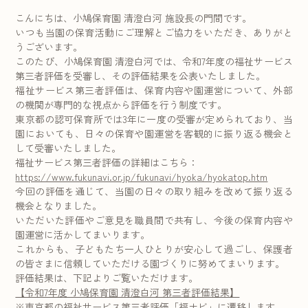
こんにちは、小鳩保育園 清澄白河 施設長の門間です。
いつも当園の保育活動にご理解とご協力をいただき、ありがと
うございます。
このたび、小鳩保育園 清澄白河では、令和7年度の福祉サービス
第三者評価を受審し、その評価結果を公表いたしました。
福祉サービス第三者評価は、保育内容や園運営について、外部
の機関が専門的な視点から評価を行う制度です。
東京都の認可保育所では3年に一度の受審が定められており、当
園においても、日々の保育や園運営を客観的に振り返る機会と
して受審いたしました。
福祉サービス第三者評価の詳細はこちら：
https://www.fukunavi.or.jp/fukunavi/hyoka/hyokatop.htm
今回の評価を通じて、当園の日々の取り組みを改めて振り返る
機会となりました。
いただいた評価やご意見を職員間で共有し、今後の保育内容や
園運営に活かしてまいります。
これからも、子どもたち一人ひとりが安心して過ごし、保護者
の皆さまに信頼していただける園づくりに努めてまいります。
評価結果は、下記よりご覧いただけます。
【令和7年度 小鳩保育園 清澄白河 第三者評価結果】
※東京都の福祉サービス第三者評価「福ナビ」に遷移します。