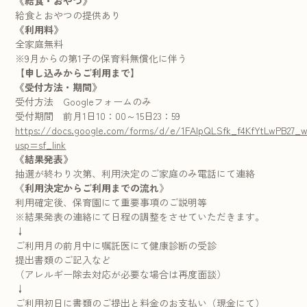
《給食・おやつ》
給食とおやつの提供あり
《利用料》
全家庭無料
※9月からの第1子の保育料無償化に伴う
【
申し込みからご利用まで
】
《受付方法・期間》
受付方法 Googleフォームのみ
受付期間 前月1日10：00～15日23：59
https://docs.google.com/forms/d/e/1FAIpQLSfk_f4KfYtLwPB27_
usp=sf_link
《結果発表》
抽選が終わり次第、利用決定のご家庭のみ電話にて連絡
《
利用決定からご利用までの流れ
》
利用確定後、保育園にて重要事項のご説明等
※結果発表の連絡にて日程の調整をさせていただきます。
↓
ご利用月の前月中に嘱託医にて健康診断の受診
提出書類のご記入など
（アレルギー除去対応が必要な場合は再度面談）
↓
ご利用初日に書類のご提出と料金のお支払い（現金にて）