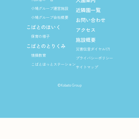
入園案内
小鳩グループ運営施設
近隣園一覧
小鳩グループ会社概要
お問い合わせ
こばとのほいく
アクセス
保育の様子
施設概要
こばとのとりくみ
災害伝言ダイヤル171
情操教育
プライバシーポリシー
こばとほっとステーション
サイトマップ
©Kobato Group